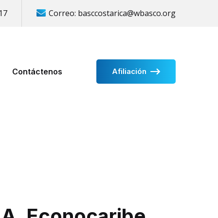
17
Correo:
basccostarica@wbasco.org
Contáctenos
Afiliación
.A, Econocaribe